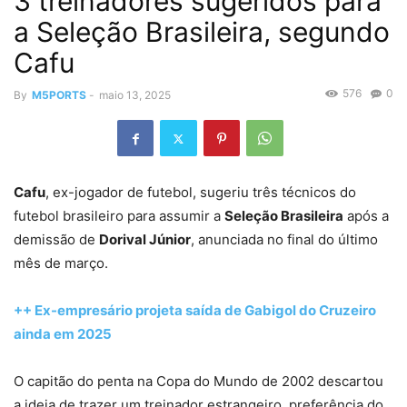
3 treinadores sugeridos para
a Seleção Brasileira, segundo
Cafu
576
0
By
M5PORTS
-
maio 13, 2025
Cafu
, ex-jogador de futebol, sugeriu três técnicos do
futebol brasileiro para assumir a
Seleção Brasileira
após a
demissão de
Dorival Júnior
, anunciada no final do último
mês de março.
++ Ex-empresário projeta saída de Gabigol do Cruzeiro
ainda em 2025
O capitão do penta na Copa do Mundo de 2002 descartou
a ideia de trazer um treinador estrangeiro, preferência do