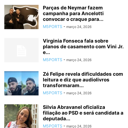
Parças de Neymar fazem
campanha para Ancelotti
convocar o craque para...
M5PORTS
-
março 24, 2026
Virginia Fonseca fala sobre
planos de casamento com Vini Jr.
e...
M5PORTS
-
março 24, 2026
Zé Felipe revela dificuldades com
leitura e diz que audiolivros
transformaram...
M5PORTS
-
março 24, 2026
Silvia Abravanel oficializa
filiação ao PSD e será candidata a
deputada...
M5PORTS
-
março 24, 2026