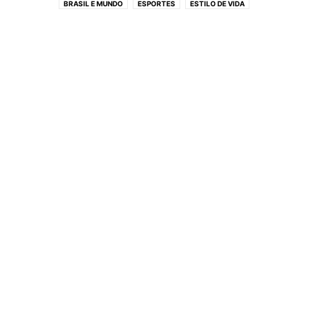
BRASIL E MUNDO
ESPORTES
ESTILO DE VIDA
INTELIGÊNCIA ARTIFICIAL
NOTÍCIAS
VIDEOS