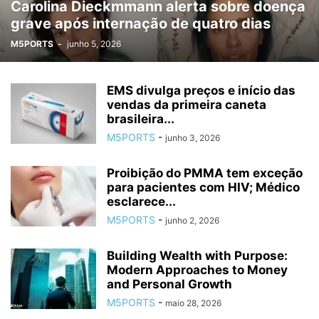
Carolina Dieckmmann alerta sobre doença
grave após internação de quatro dias
M5PORTS
-
junho 5, 2026
EMS divulga preços e início das
vendas da primeira caneta
brasileira...
M5PORTS
-
junho 3, 2026
Proibição do PMMA tem exceção
para pacientes com HIV; Médico
esclarece...
M5PORTS
-
junho 2, 2026
Building Wealth with Purpose:
Modern Approaches to Money
and Personal Growth
M5PORTS
-
maio 28, 2026