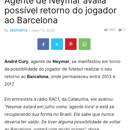
Agente de Neymar avalia
possível retorno do jogador
ao Barcelona
662
0
By
M5PORTS
-
maio 13, 2025
André Cury
, agente de
Neymar
, se manifestou em torno
da possibilidade do jogador de futebol realizar o seu
retorno ao
Barcelona
, onde permaneceu entre 2013 e
2017.
Em entrevista à rádio RAC1, da Catalunha, ele avaliou:
“Neymar estará em julho como ‘agente livre’ e está se
recuperando sua forma no Brasil. Ele sabe que nunca
deveria ter saído. Se tiver alguma possibilidade de voltar
ao Barcelona, voltará com muito prazer”,
disse.