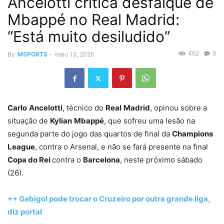
Ancelotti critica desfalque de
Mbappé no Real Madrid:
“Está muito desiludido”
462
0
By
M5PORTS
-
maio 13, 2025
Carlo
Ancelotti
, técnico do
Real
Madrid
, opinou sobre a
situação de
Kylian
Mbappé
, que sofreu uma lesão na
segunda parte do jogo das quartos de final da
Champions
League
, contra o Arsenal, e não se fará presente na final
Copa do Rei
contra o
Barcelona
, neste próximo sábado
(26).
++ Gabigol pode trocar o Cruzeiro por outra grande liga,
diz portal