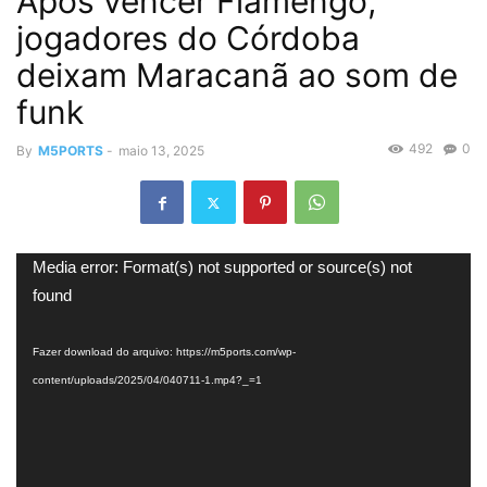
Após vencer Flamengo,
jogadores do Córdoba
deixam Maracanã ao som de
funk
492
0
By
M5PORTS
-
maio 13, 2025
Tocador
Media error: Format(s) not supported or source(s) not
de
found
vídeo
Fazer download do arquivo: https://m5ports.com/wp-
content/uploads/2025/04/040711-1.mp4?_=1