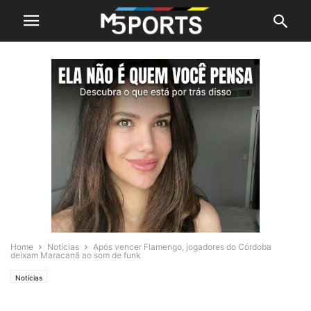
Home
Notícias
Após vencer Flamengo, jogadores do Córdoba
deixam Maracanã ao som de funk
Notícias