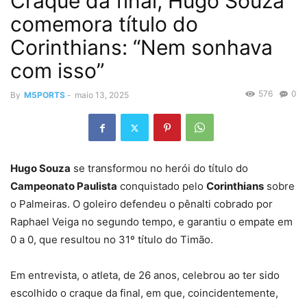
Craque da final, Hugo Souza
comemora título do
Corinthians: “Nem sonhava
com isso”
576
0
By
M5PORTS
-
maio 13, 2025
Hugo Souza
se transformou no herói do título do
Campeonato Paulista
conquistado pelo
Corinthians
sobre
o Palmeiras. O goleiro defendeu o pênalti cobrado por
Raphael Veiga no segundo tempo, e garantiu o empate em
0 a 0, que resultou no 31º título do Timão.
Em entrevista, o atleta, de 26 anos, celebrou ao ter sido
escolhido o craque da final, em que, coincidentemente,