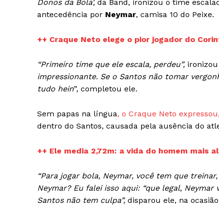
Donos da Bola’,
da Band, ironizou o time escala
antecedência por
Neymar
, camisa 10 do Peixe.
++ Craque Neto elege o pior jogador do Corin
iCHA
Aprenda tu
“Primeiro time que ele escala, perdeu”,
ironizou
Inteligência 
impressionante. Se o Santos não tomar vergonh
tudo hein
”, completou ele.
Sem papas na língua
, o Craque Neto expressou
dentro do Santos, causada pela ausência do atl
++ Ele media 2,72m: a vida do homem mais a
“Para jogar bola, Neymar, você tem que treinar,
Neymar? Eu falei isso aqui: “que legal, Neymar va
Santos não tem culpa”,
disparou ele, na ocasião
SAIBA M