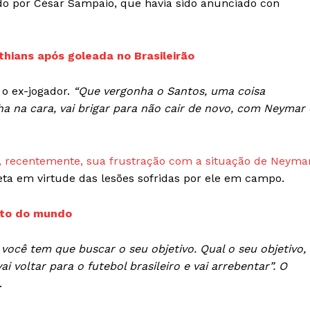
do por César Sampaio, que havia sido anunciado con
thians após goleada no Brasileirão
IT
do sobre
M5PORTS
 o ex-jogador.
“Que vergonha o Santos, uma coisa
Artificial
a na cara, vai brigar para não cair de novo, com Neymar 
Sobre Nós
Anuncie
, recentemente, sua frustração com a situação de Neyma
Contato
eta em virtude das lesões sofridas por ele em campo.
Transparência Editorial
lto do mundo
Termos de Serviços
RSS
 você tem que buscar o seu objetivo. Qual o seu objetivo,
Política de Privacidade e Cookies
i voltar para o futebol brasileiro e vai arrebentar”. O
.
AIS