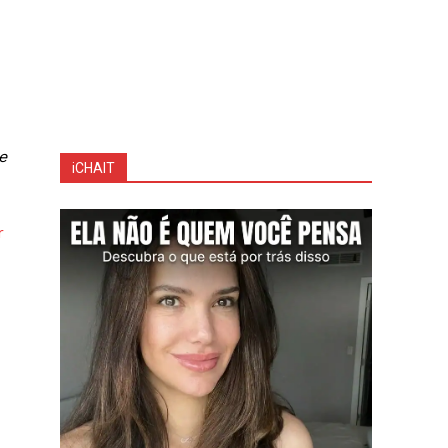
e
iCHAIT
r