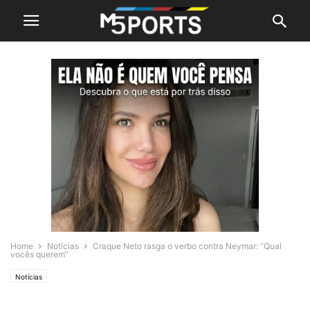
Home
Notícias
Craque Neto rasga o verbo contra Neymar: “Qual
vocês querem”
Notícias