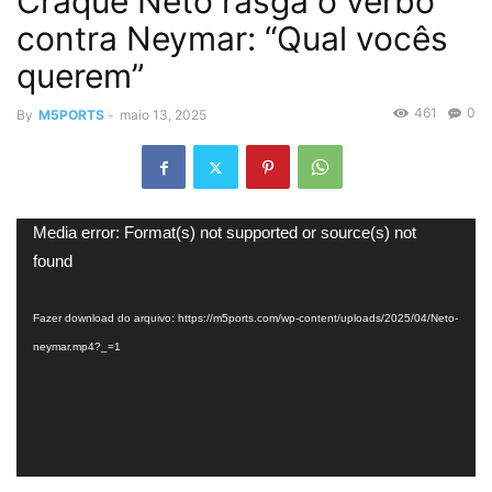
Craque Neto rasga o verbo
contra Neymar: “Qual vocês
querem”
461
0
By
M5PORTS
-
maio 13, 2025
Tocador
Media error: Format(s) not supported or source(s) not
de
found
vídeo
Fazer download do arquivo: https://m5ports.com/wp-content/uploads/2025/04/Neto-
neymar.mp4?_=1