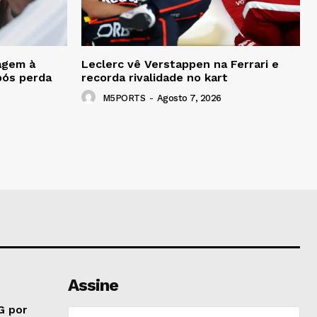
agem à
Leclerc vê Verstappen na Ferrari e
pós perda
recorda rivalidade no kart
M5PORTS
-
Agosto 7, 2026
Assine
G por