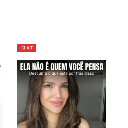
iCHAIT
F
u