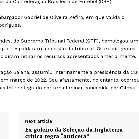
a da Confederação Brasileira de Futebol (CBF).
IT
argador Gabriel de Oliveira Zefiro, em que valida o
do sobre
M5PORTS
odrigues.
Artificial
 Mendes, do Supremo Tribunal Federal (STF), homologou um
Sobre Nós
 que respaldaram a decisão do tribunal. Os ex-dirigentes,
Anuncie
cidiram retirar os recursos apresentados anteriormente.
Contato
Transparência Editorial
ração Baiana, assumiu interinamente a presidência da CB
Termos de Serviços
va em março de 2022. Seu afastamento, no entanto, ocorre
s foi reintegrado por uma liminar concedida por Gilmar
RSS
Política de Privacidade e Cookies
AIS
Next article
Ex-goleiro da Seleção da Inglaterra
critica regra “anticera”