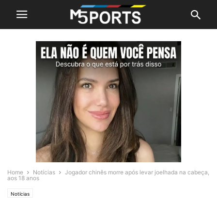
Home
Notícias
Jogador chinês morre após levar joelhada na cabeça,
aos 18 anos
Notícias