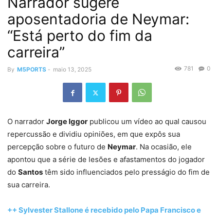
Narrador sugere
aposentadoria de Neymar:
“Está perto do fim da
carreira”
781
0
By
M5PORTS
-
maio 13, 2025
O narrador
Jorge Iggor
publicou um vídeo ao qual causou
repercussão e dividiu opiniões, em que expôs sua
percepção sobre o futuro de
Neymar
. Na ocasião, ele
apontou que a série de lesões e afastamentos do jogador
do
Santos
têm sido influenciados pelo presságio do fim de
sua carreira.
++ Sylvester Stallone é recebido pelo Papa Francisco e