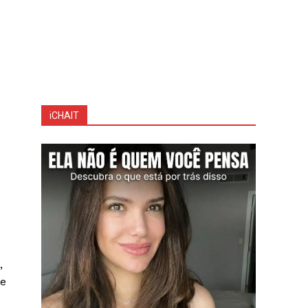
iCHAIT
,
ue