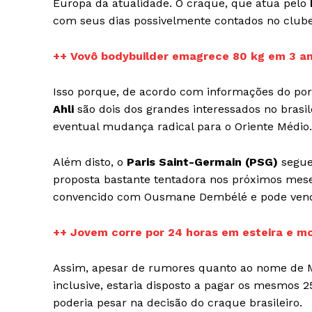
Europa da atualidade. O craque, que atua pelo
com seus dias possivelmente contados no clube
iCHA
Aprenda tu
++ Vovô bodybuilder emagrece 80 kg em 3 ano
Inteligência 
Isso porque, de acordo com informações do por
Ahli
são dois dos grandes interessados no brasi
eventual mudança radical para o Oriente Médio.
Além disto, o
Paris Saint-Germain (PSG)
segue
proposta bastante tentadora nos próximos mese
convencido com Ousmane Dembélé e pode vender
++ Jovem corre por 24 horas em esteira e m
SAIBA M
Assim, apesar de rumores quanto ao nome de Moh
inclusive, estaria disposto a pagar os mesmos 2
poderia pesar na decisão do craque brasileiro.