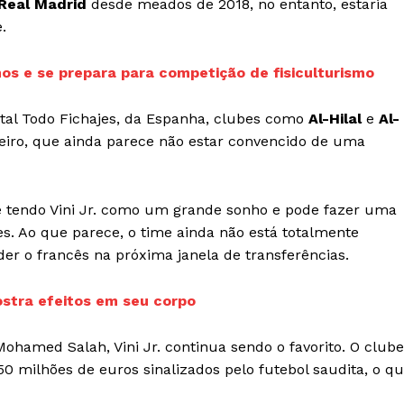
Real Madrid
desde meados de 2018, no entanto, estaria
.
IT
do sobre
s e se prepara para competição de fisiculturismo
M5PORTS
Artificial
tal Todo Fichajes, da Espanha, clubes como
Al-Hilal
e
Al-
Sobre Nós
leiro, que ainda parece não estar convencido de uma
Anuncie
Contato
 tendo Vini Jr. como um grande sonho e pode fazer uma
Transparência Editorial
s. Ao que parece, o time ainda não está totalmente
Termos de Serviços
 o francês na próxima janela de transferências.
RSS
Política de Privacidade e Cookies
ostra efeitos em seu corpo
AIS
amed Salah, Vini Jr. continua sendo o favorito. O clube
50 milhões de euros sinalizados pelo futebol saudita, o q