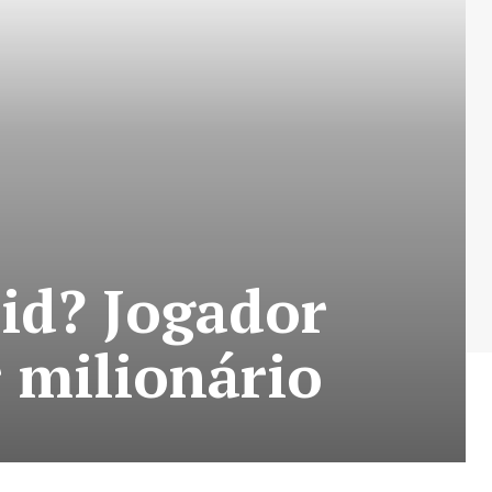
rid? Jogador
r milionário