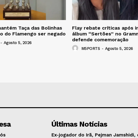
mantém Taça das Bolinhas
Flay rebate críticas após 
so do Flamengo ser negado
álbum “Sertões” no Gramm
defende comemoração
-
Agosto 5, 2026
M5PORTS
-
Agosto 5, 2026
esa
Últimas Notícias
Nós
Ex-jogador do Irã, Pejman Jamshidi, 