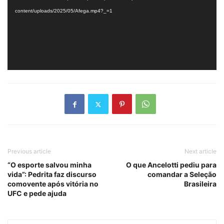
content/uploads/2025/05/Afega.mp4?_=1
Previous article
Next article
“O esporte salvou minha
O que Ancelotti pediu para
vida”: Pedrita faz discurso
comandar a Seleção
comovente após vitória no
Brasileira
UFC e pede ajuda