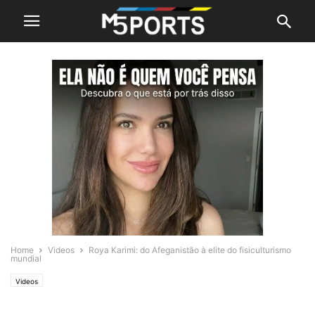
Home
Videos
Roya Karimi: do Afeganistão à elite do fisiculturismo
mundial
Videos