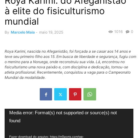
Roya Karimi: do Afeganistão
à elite do fisiculturismo
mundial
1016
0
By
Marcelo Maia
-
maio 19, 2025
Roya Karimi, nascida no Afeganistão, foi forçada a se casar aos 14 anos e
teve seu primeiro filho aos 15. Em busca de liberdade e segurança, fugiu com
o menino para a Noruega, onde reconstruiu sua vida. Lá, encontrou no
fisiculturismo uma nova paixão e, com disciplina e dedicação, tornou-se
atleta profissional. Recentemente, conquistou a vaga para o Campeonato
Mundial da modalidade.
Tocador
Media error: Format(s) not supported or source(s) not
de
found
vídeo
Fazer download do arquivo: https://m5ports.com/wp-