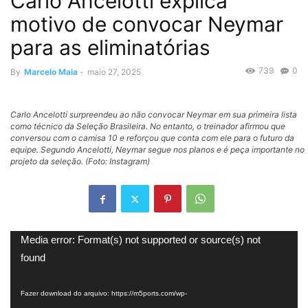
Carlo Ancelotti explica
motivo de convocar Neymar
para as eliminatórias
739
0
By
Marcelo Maia
-
maio 27, 2025
Carlo Ancelotti surpreendeu ao não convocar Neymar em sua primeira lista
como técnico da Seleção Brasileira. No entanto, o treinador afirmou que
conversou com o camisa 10 e reforçou que conta com ele para o futuro da
equipe. Segundo Ancelotti, Neymar segue nos planos e é peça importante no
projeto da seleção. (Foto: Instagram)
Tocador
Media error: Format(s) not supported or source(s) not
de
found
vídeo
Fazer download do arquivo: https://m5ports.com/wp-