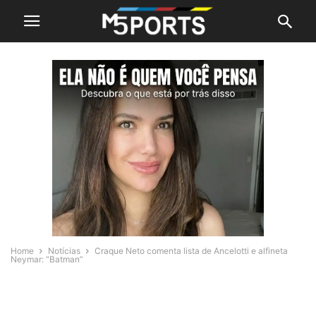
Home
Notícias
Craque Neto comenta lista de Ancelotti e alfineta
Neymar: “Batman”