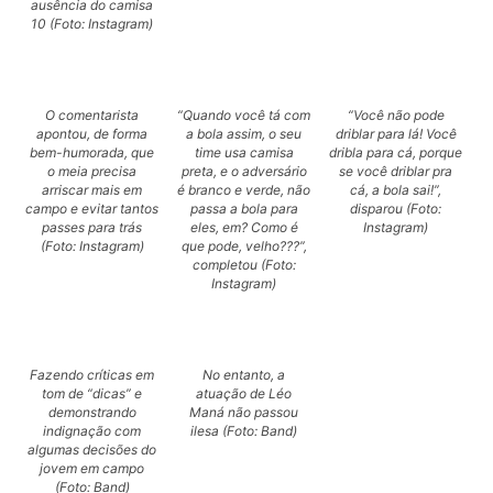
ausência do camisa
10 (Foto: Instagram)
O comentarista
“Quando você tá com
“Você não pode
apontou, de forma
a bola assim, o seu
driblar para lá! Você
bem-humorada, que
time usa camisa
dribla para cá, porque
o meia precisa
preta, e o adversário
se você driblar pra
arriscar mais em
é branco e verde, não
cá, a bola sai!”,
campo e evitar tantos
passa a bola para
disparou (Foto:
passes para trás
eles, em? Como é
Instagram)
(Foto: Instagram)
que pode, velho???”,
completou (Foto:
Instagram)
Fazendo críticas em
No entanto, a
tom de “dicas” e
atuação de Léo
demonstrando
Maná não passou
indignação com
ilesa (Foto: Band)
algumas decisões do
jovem em campo
(Foto: Band)