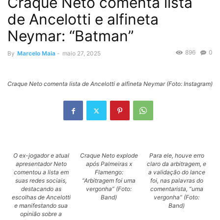
Craque Neto comenta lista
de Ancelotti e alfineta
Neymar: “Batman”
896
0
By
Marcelo Maia
-
maio 27, 2025
Craque Neto comenta lista de Ancelotti e alfineta Neymar (Foto: Instagram)
O ex-jogador e atual
Craque Neto explode
Para ele, houve erro
apresentador Neto
após Palmeiras x
claro da arbitragem, e
comentou a lista em
Flamengo:
a validação do lance
suas redes sociais,
“Arbitragem foi uma
foi, nas palavras do
destacando as
vergonha” (Foto:
comentarista, “uma
escolhas de Ancelotti
Band)
vergonha” (Foto:
e manifestando sua
Band)
opinião sobre a