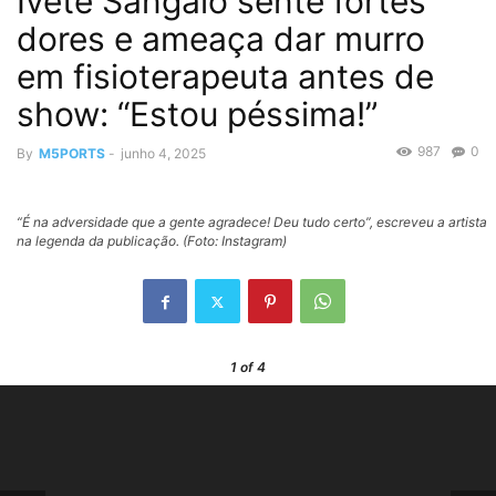
Ivete Sangalo sente fortes
dores e ameaça dar murro
em fisioterapeuta antes de
show: “Estou péssima!”
987
0
By
M5PORTS
-
junho 4, 2025
“É na adversidade que a gente agradece! Deu tudo certo”, escreveu a artista
na legenda da publicação. (Foto: Instagram)
1
of 4