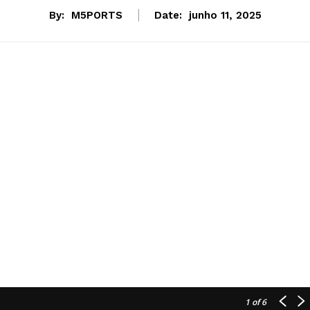
By:
M5PORTS
Date:
junho 11, 2025
1
of 6