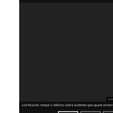
iCHA
Aprenda tu
Inteligência 
Luis
Luis Ricardo rompe o silêncio sobre acidente que quase encerro