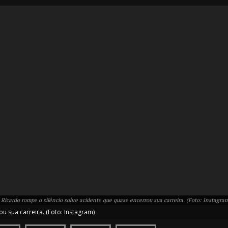
IT
do sobre
M5PORTS
Artificial
Sobre Nós
 Ricardo rompe o silêncio sobre acidente que quase encerrou sua carreira. (Foto: Instagra
Anuncie
u sua carreira. (Foto: Instagram)
Contato