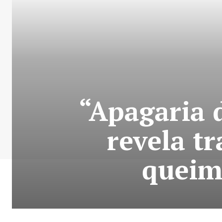
“Apagaria 
revela t
queim