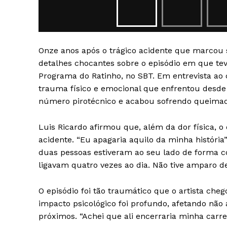
Onze anos após o trágico acidente que marcou s
detalhes chocantes sobre o episódio em que te
Programa do Ratinho, no SBT. Em entrevista ao 
SAIBA M
trauma físico e emocional que enfrentou desde
número pirotécnico e acabou sofrendo queimadu
Luis Ricardo afirmou que, além da dor física, o
acidente. “Eu apagaria aquilo da minha história
duas pessoas estiveram ao seu lado de forma co
ligavam quatro vezes ao dia. Não tive amparo d
O episódio foi tão traumático que o artista che
impacto psicológico foi profundo, afetando nã
próximos. “Achei que ali encerraria minha carrei