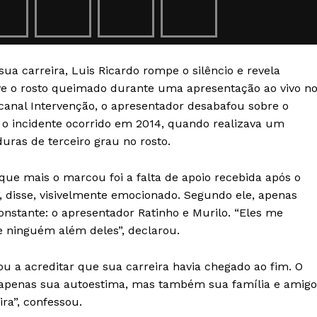
Transparência Editorial
Termos de Serviços
RSS
ua carreira, Luis Ricardo rompe o silêncio e revela
Política de Privacidade e Cookies
ve o rosto queimado durante uma apresentação ao vivo n
canal Intervenção, o apresentador desabafou sobre o
AIS
 o incidente ocorrido em 2014, quando realizava um
ras de terceiro grau no rosto.
 que mais o marcou foi a falta de apoio recebida após o
”, disse, visivelmente emocionado. Segundo ele, apenas
nstante: o apresentador Ratinho e Murilo. “Eles me
e ninguém além deles”, declarou.
gou a acreditar que sua carreira havia chegado ao fim. O
o apenas sua autoestima, mas também sua família e amigo
ra”, confessou.