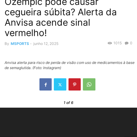
Ozempic pode causar
cegueira súbita? Alerta da
Anvisa acende sinal
vermelho!
1015
0
By
M5PORTS
-
junho 12, 2025
Anvisa alerta para risco de perda de visão com uso de medicamentos à base
de semaglutida. (Foto: Instagram)
1
of 6