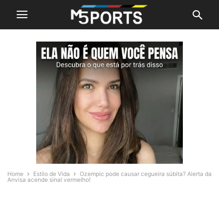
Home
Estilo de Vida
Ozempic pode causar cegueira súbita? Alerta da
Anvisa acende sinal vermelho!