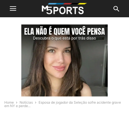
Home
Notícias
Esposa de jogador da Seleção sofre acidente grave
em NY e perde...