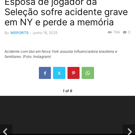
Esposa de jogador da
Seleção sofre acidente grave
em NY e perde a memória
794
0
By
M5PORTS
-
junho 18, 2025
Acidente com táxi em Nova York assusta influenciadora brasileira e
familiares. (Foto: Instagram)
1
of 6