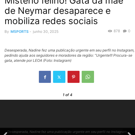
Mistério felino! Gata da mãe
de Neymar desaparece e
mobiliza redes sociais
878
0
By
M5PORTS
-
junho 30, 2025
Desesperada, Nadine fez uma publicação urgente em seu perfil no Instagram,
pedindo ajuda aos seguidores e moradores da região: “Urgente!!! Procura-se
gata, atende por LEOA (Foto: Instagram)
1
of 4
Desesperada, Nadine fez uma publicação urgente em seu perfil no Instagram,