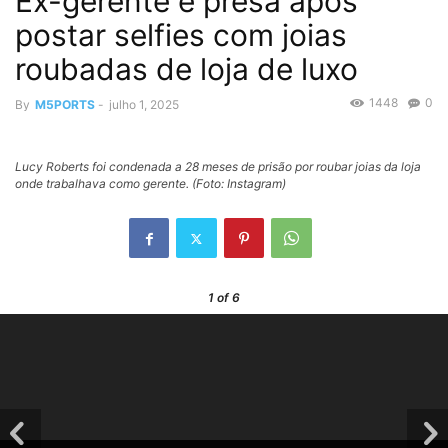
Ex-gerente é presa após
postar selfies com joias
roubadas de loja de luxo
1448
0
By
M5PORTS
-
julho 1, 2025
Lucy Roberts foi condenada a 28 meses de prisão por roubar joias da loja
onde trabalhava como gerente. (Foto: Instagram)
1
of 6