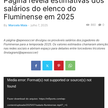
Página revela estimativas dos
salários do elenco do
Fluminense em 2025
860
0
By
Marcelo Maia
-
julho 7, 2025
A página @apexsoccer divulgou os prováveis salários dos jogadores do
Fluminense para a temporada 2025. Os valores estimados chamaram atenção
nas redes sociais e abriram espaço para debates entre torcedores tricolores
(Instagram/@apexsoccer)
Tocador
Media error: Format(s) not supported or source(s) not
de
found
vídeo
Fazer download do arquivo: https://m5ports.com/wp-
content/uploads/2025/07/salario-fluminense.mp4?_=1