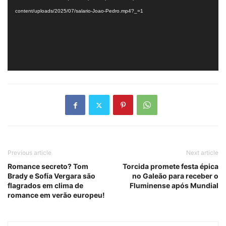
content/uploads/2025/07/salario-Joao-Pedro.mp4?_=1
Previous article
Next article
Romance secreto? Tom
Torcida promete festa épica
Brady e Sofía Vergara são
no Galeão para receber o
flagrados em clima de
Fluminense após Mundial
romance em verão europeu!