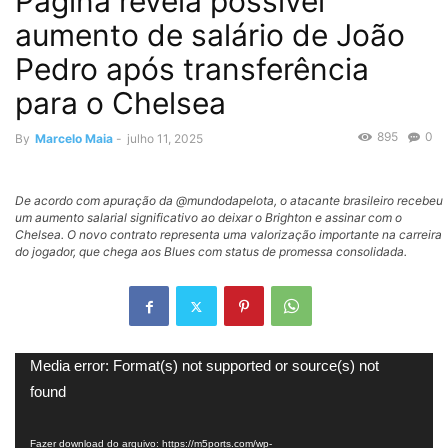
Página revela possível
aumento de salário de João
Pedro após transferência
para o Chelsea
895
0
By
Marcelo Maia
-
julho 11, 2025
De acordo com apuração da @mundodapelota, o atacante brasileiro recebeu
um aumento salarial significativo ao deixar o Brighton e assinar com o
Chelsea. O novo contrato representa uma valorização importante na carreira
do jogador, que chega aos Blues com status de promessa consolidada.
Tocador
Media error: Format(s) not supported or source(s) not
de
found
vídeo
Fazer download do arquivo: https://m5ports.com/wp-