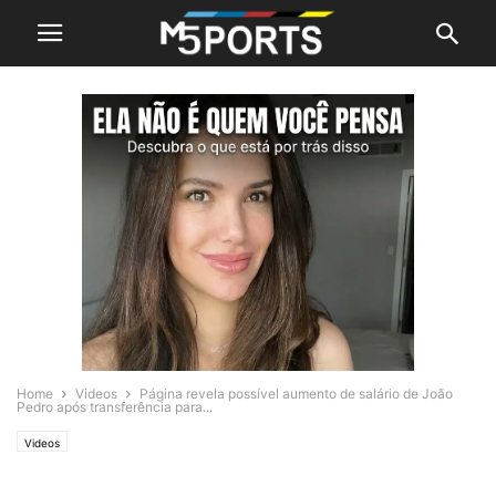
Home
Videos
Página revela possível aumento de salário de João
Pedro após transferência para...
Videos