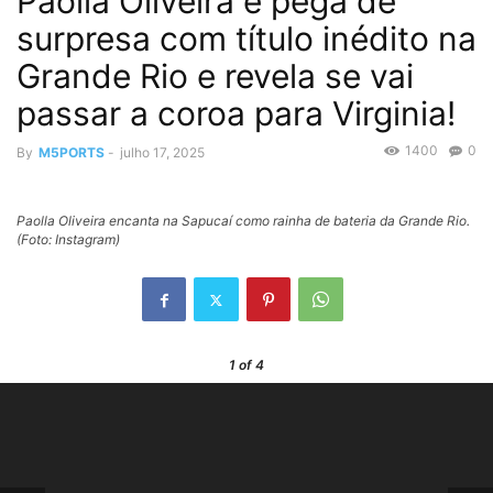
Paolla Oliveira é pega de
surpresa com título inédito na
Grande Rio e revela se vai
passar a coroa para Virginia!
1400
0
By
M5PORTS
-
julho 17, 2025
Paolla Oliveira encanta na Sapucaí como rainha de bateria da Grande Rio.
(Foto: Instagram)
1
of 4