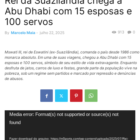
Rei da Suazilândia chega a
Abu Dhabi com 15 esposas e
100 servos
913
0
By
Marcelo Maia
-
julho 22, 2025
Mswati III, rei de Eswatini (ex-Suazilândia), comanda o país desde 1986 como
monarca absoluto. Em uma de suas viagens, chegou a Abu Dhabi com 15
esposas e 100 servos, símbolo de seu estilo de vida extravagante. Enquanto
desfruta de jatos, carros de luxo e festas, grande parte da população vive na
pobreza, sob um regime sem partidos e marcado por repressão e denúncias
de abusos.
Tocador
Media error: Format(s) not supported or source(s) not
de
found
vídeo
Fazer download do arquivo: https://m5ports.com/wp-content/uploads/2025/07/Rei-