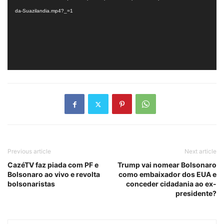
da-Suazilandia.mp4?_=1
Previous article
Next article
CazéTV faz piada com PF e
Trump vai nomear Bolsonaro
Bolsonaro ao vivo e revolta
como embaixador dos EUA e
bolsonaristas
conceder cidadania ao ex-
presidente?