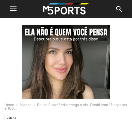
Home
Videos
Rei da Suazilândia chega a Abu Dhabi com 15 esposas
e 100...
Videos