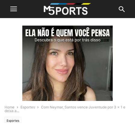
Home
Esportes
Com Neymar, Santos vence Juventude por 3 x 1 e
deixa a...
Esportes