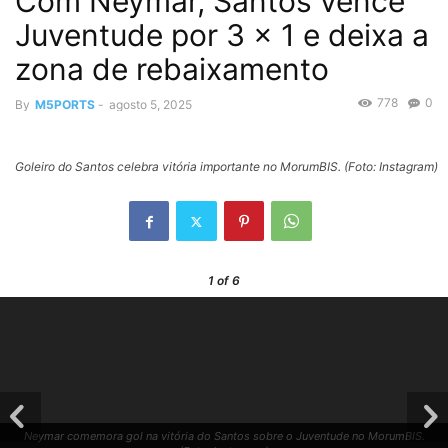
Com Neymar, Santos vence
Juventude por 3 x 1 e deixa a
zona de rebaixamento
778
0
By
M5PORTS
-
agosto 5, 2025
Goleiro do Santos celebra vitória importante no MorumBIS. (Foto: Instagram)
1
of 6
Neymar comemora gol na vitória do Santos sobre o Juventude no MorumBIS.