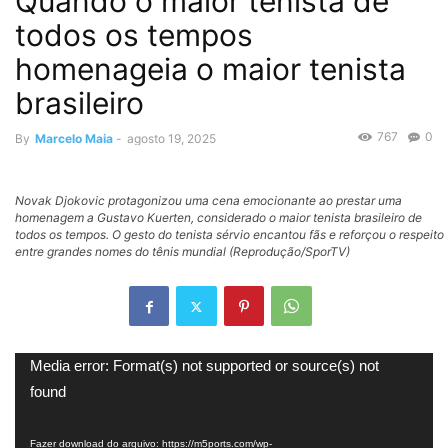
Quando o maior tenista de
todos os tempos
homenageia o maior tenista
brasileiro
767
0
By
Marcelo Maia
-
agosto 19, 2025
Novak Djokovic protagonizou uma cena emocionante ao prestar uma
homenagem a Gustavo Kuerten, considerado o maior tenista brasileiro de
todos os tempos. O gesto do tenista sérvio encantou fãs e reforçou o respeito
entre grandes nomes do tênis mundial (Reprodução/SporTV)
Tocador
Media error: Format(s) not supported or source(s) not
de
found
vídeo
Fazer download do arquivo: https://m5ports.com/wp-