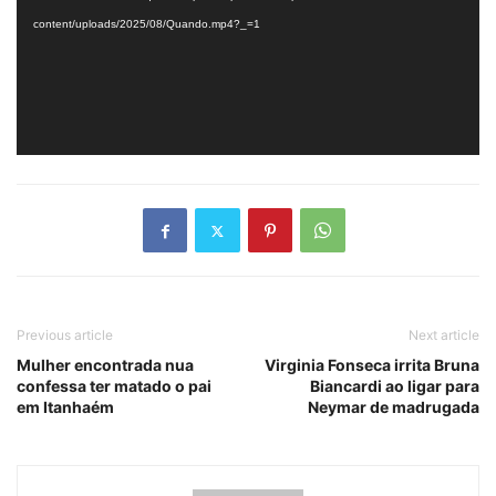
content/uploads/2025/08/Quando.mp4?_=1
Previous article
Next article
Mulher encontrada nua
Virginia Fonseca irrita Bruna
confessa ter matado o pai
Biancardi ao ligar para
em Itanhaém
Neymar de madrugada