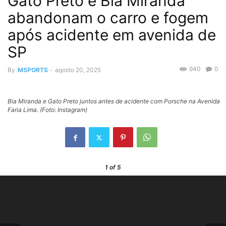
Gato Preto e Bia Miranda
abandonam o carro e fogem
após acidente em avenida de
SP
940
0
By
M5PORTS
-
agosto 20, 2025
Bia Miranda e Gato Preto juntos antes de acidente com Porsche na Avenida
Faria Lima. (Foto: Instagram)
1
of 5