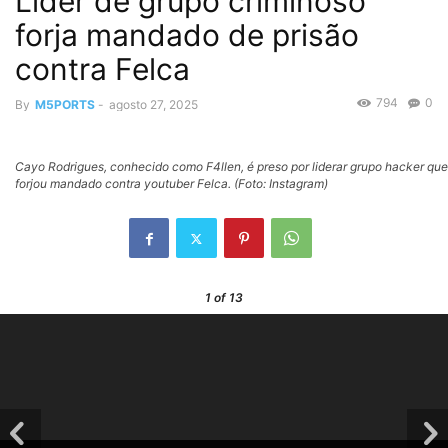
Líder de grupo criminoso
forja mandado de prisão
contra Felca
794
0
By
M5PORTS
-
agosto 27, 2025
Cayo Rodrigues, conhecido como F4llen, é preso por liderar grupo hacker que
forjou mandado contra youtuber Felca. (Foto: Instagram)
1
of 13