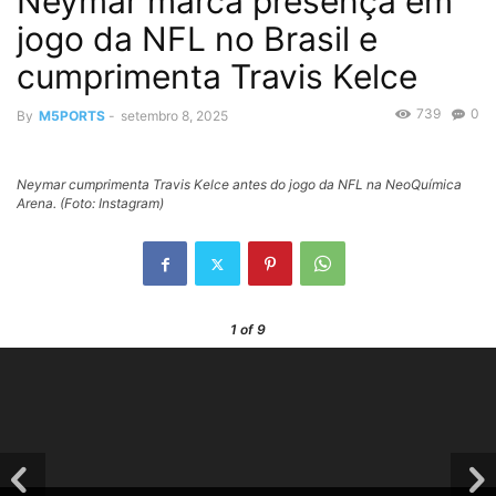
Neymar marca presença em
jogo da NFL no Brasil e
cumprimenta Travis Kelce
739
0
By
M5PORTS
-
setembro 8, 2025
Neymar cumprimenta Travis Kelce antes do jogo da NFL na NeoQuímica
Arena. (Foto: Instagram)
1
of 9