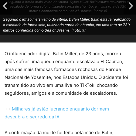
Segundo o irmão mais velho da vítima, Dylan Miller, Balin estava realizando a
escalada de forma solo, utilizando corda de chumbo, em uma rota de 730
metros conhecida como Sea of Dreams. (Foto: X)
Segundo o irmão mais velho da vítima, Dylan Miller, Balin estava realizando
a escalada de forma solo, utilizando corda de chumbo, em uma rota de 730
metros conhecida como Sea of Dreams. (Foto: X)
O influenciador digital Balin Miller, de 23 anos, morreu
após sofrer uma queda enquanto escalava o El Capitan,
uma das mais famosas formações rochosas do Parque
Nacional de Yosemite, nos Estados Unidos. O acidente foi
transmitido ao vivo em uma live no TikTok, chocando
seguidores, amigos e a comunidade de escaladores.
++
Milhares já estão lucrando enquanto dormem —
descubra o segredo da IA
A confirmação da morte foi feita pela mãe de Balin,