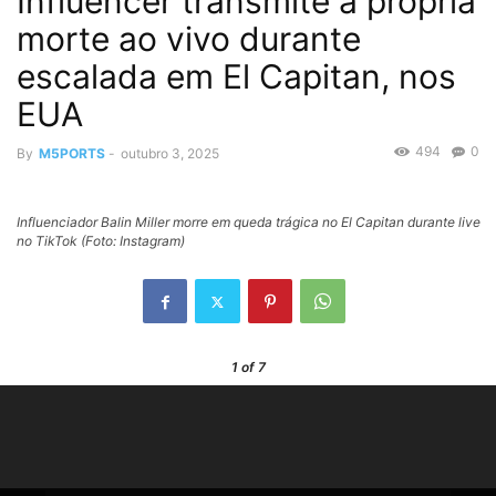
Influencer transmite a própria
morte ao vivo durante
escalada em El Capitan, nos
EUA
494
0
By
M5PORTS
-
outubro 3, 2025
Influenciador Balin Miller morre em queda trágica no El Capitan durante live
no TikTok (Foto: Instagram)
1
of 7