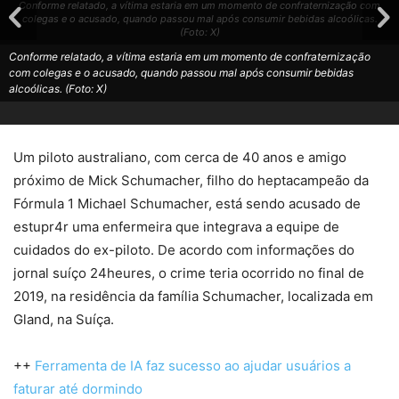
Conforme relatado, a vítima estaria em um momento de confraternização com
colegas e o acusado, quando passou mal após consumir bebidas alcoólicas.
(Foto: X)
Conforme relatado, a vítima estaria em um momento de confraternização
com colegas e o acusado, quando passou mal após consumir bebidas
alcoólicas. (Foto: X)
Um piloto australiano, com cerca de 40 anos e amigo
próximo de Mick Schumacher, filho do heptacampeão da
Fórmula 1 Michael Schumacher, está sendo acusado de
estupr4r uma enfermeira que integrava a equipe de
cuidados do ex-piloto. De acordo com informações do
jornal suíço 24heures, o crime teria ocorrido no final de
2019, na residência da família Schumacher, localizada em
Gland, na Suíça.
++
Ferramenta de IA faz sucesso ao ajudar usuários a
faturar até dormindo