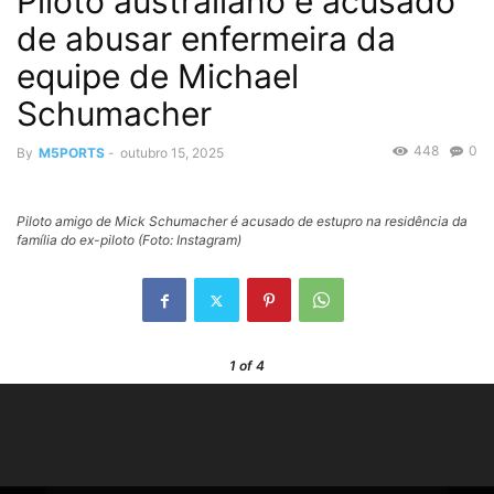
Piloto australiano é acusado
de abusar enfermeira da
equipe de Michael
Schumacher
448
0
By
M5PORTS
-
outubro 15, 2025
Piloto amigo de Mick Schumacher é acusado de estupro na residência da
família do ex-piloto (Foto: Instagram)
1
of 4