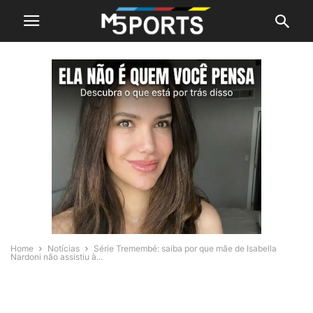
Home
Notícias
Série Tremembé: saiba por que mãe de Isabella
Nardoni não assistiu à...