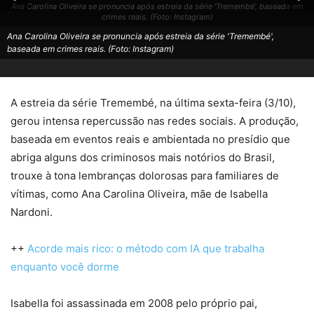
Ana Carolina Oliveira se pronuncia após estreia da série 'Tremembé', baseada em
crimes reais. (Foto: Instagram)
Ana Carolina Oliveira se pronuncia após estreia da série 'Tremembé',
baseada em crimes reais. (Foto: Instagram)
A estreia da série Tremembé, na última sexta-feira (3/10),
gerou intensa repercussão nas redes sociais. A produção,
baseada em eventos reais e ambientada no presídio que
abriga alguns dos criminosos mais notórios do Brasil,
trouxe à tona lembranças dolorosas para familiares de
vítimas, como Ana Carolina Oliveira, mãe de Isabella
Nardoni.
++
Acorde mais rico: o método com IA que trabalha
enquanto você dorme
Isabella foi assassinada em 2008 pelo próprio pai,