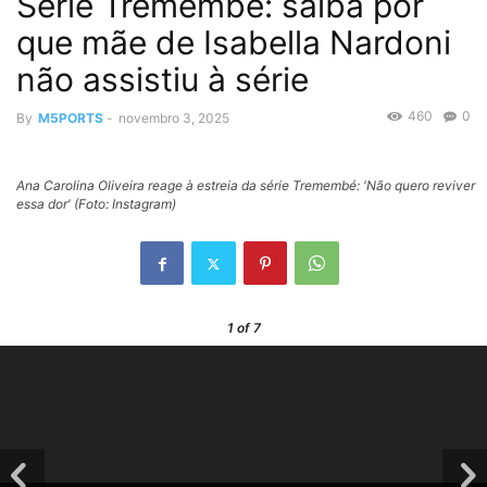
Série Tremembé: saiba por
que mãe de Isabella Nardoni
não assistiu à série
460
0
By
M5PORTS
-
novembro 3, 2025
Ana Carolina Oliveira reage à estreia da série Tremembé: 'Não quero reviver
essa dor' (Foto: Instagram)
1
of 7