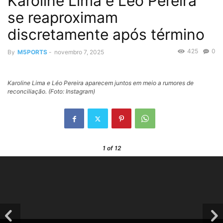
Karoline Lima e Léo Pereira
se reaproximam
discretamente após término
425
0
By
M5PORTS
-
novembro 7, 2025
Karoline Lima e Léo Pereira aparecem juntos em meio a rumores de
reconciliação. (Foto: Instagram)
1
of 12