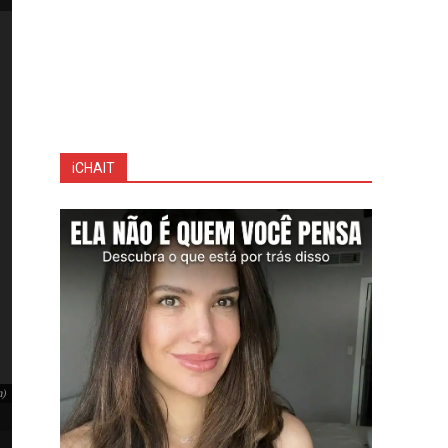
iCHAIT
m)
Adriane Galisteu relembra momentos delicados após 
Adriane Galisteu relembra momentos delicados após a morte de Ayrton 