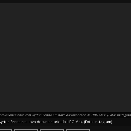
IT
do sobre
M5PORTS
Artificial
Sobre Nós
ar relacionamento com Ayrton Senna em novo documentário da HBO Max. (Foto: Instagra
Anuncie
Ayrton Senna em novo documentário da HBO Max. (Foto: Instagram)
Contato