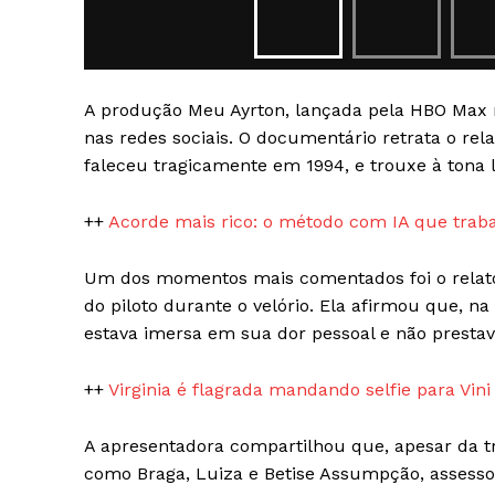
A produção Meu Ayrton, lançada pela HBO Max n
nas redes sociais. O documentário retrata o re
faleceu tragicamente em 1994, e trouxe à tona
SAIBA M
++
Acorde mais rico: o método com IA que tra
Um dos momentos mais comentados foi o relato 
do piloto durante o velório. Ela afirmou que, n
estava imersa em sua dor pessoal e não presta
++
Virginia é flagrada mandando selfie para Vini 
A apresentadora compartilhou que, apesar da t
como Braga, Luiza e Betise Assumpção, assessor