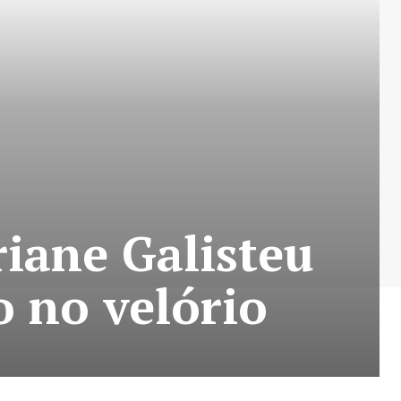
riane Galisteu
ão no velório