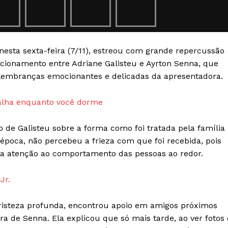
Transparência Editorial
Termos de Serviços
RSS
esta sexta-feira (7/11), estreou com grande repercussão
Política de Privacidade e Cookies
lacionamento entre Adriane Galisteu e Ayrton Senna, que
 lembranças emocionantes e delicadas da apresentadora.
AIS
balha enquanto você dorme
de Galisteu sobre a forma como foi tratada pela família
a época, não percebeu a frieza com que foi recebida, pois
va atenção ao comportamento das pessoas ao redor.
Jr.
risteza profunda, encontrou apoio em amigos próximos
a de Senna. Ela explicou que só mais tarde, ao ver fotos 