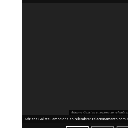
iCHA
Aprenda tu
Inteligência 
Adriane Galisteu emociona ao relembr
Adriane Galisteu emociona ao relembrar relacionamento com 