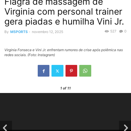
Flagra de massagem de
Virginia com personal trainer
gera piadas e humilha Vini Jr.
527
0
By
M5PORTS
-
novembro 12, 2025
Virginia Fonseca e Vini Jr. enfrentam rumores de crise após polêmica nas
redes sociais. (Foto: Instagram)
1
of 11