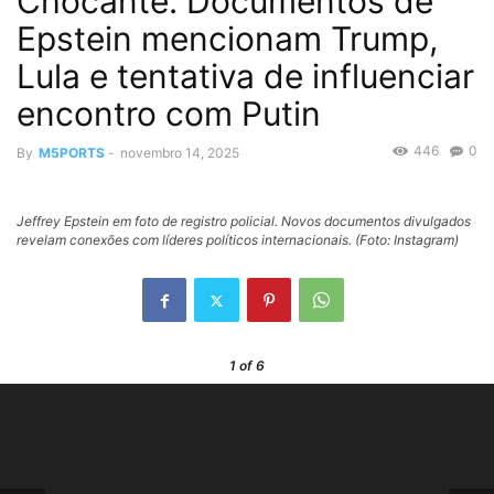
Chocante: Documentos de
Epstein mencionam Trump,
Lula e tentativa de influenciar
encontro com Putin
446
0
By
M5PORTS
-
novembro 14, 2025
Jeffrey Epstein em foto de registro policial. Novos documentos divulgados
revelam conexões com líderes políticos internacionais. (Foto: Instagram)
1
of 6