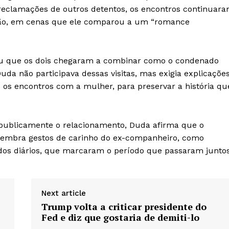
Política de Privacidade e Cookies
a reclamações de outros detentos, os encontros continuar
ção, em cenas que ele comparou a um “romance
AIS
u que os dois chegaram a combinar como o condenado
Duda não participava dessas visitas, mas exigia explicaçõe
 os encontros com a mulher, para preservar a história qu
 publicamente o relacionamento, Duda afirma que o
 relembra gestos de carinho do ex-companheiro, como
ados diários, que marcaram o período que passaram juntos
Next article
Trump volta a criticar presidente do
Fed e diz que gostaria de demiti-lo