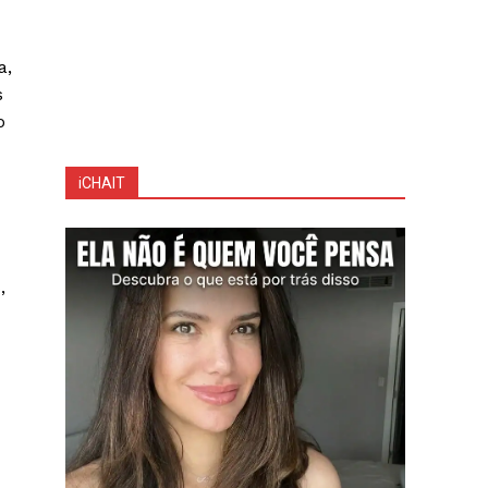
a,
s
o
iCHAIT
,