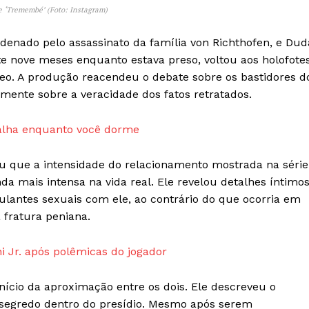
ie ‘Tremembé’ (Foto: Instagram)
denado pelo assassinato da família von Richthofen, e Dud
nove meses enquanto estava preso, voltou aos holofote
deo. A produção reacendeu o debate sobre os bastidores d
mente sobre a veracidade dos fatos retratados.
IT
balha enquanto você dorme
do sobre
M5PORTS
Artificial
ou que a intensidade do relacionamento mostrada na série
inda mais intensa na vida real. Ele revelou detalhes íntimos
Sobre Nós
ulantes sexuais com ele, ao contrário do que ocorria em
Anuncie
fratura peniana.
Contato
Transparência Editorial
ni Jr. após polêmicas do jogador
Termos de Serviços
ício da aproximação entre os dois. Ele descreveu o
RSS
segredo dentro do presídio. Mesmo após serem