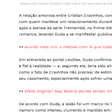
Relação entre Cristian Cravinhos e Duda volta à tona após estreia da sér
A relação amorosa entre Cristian Cravinhos, con
com quem manteve um relacionamento durante 
após a estreia da série Tremembé, no Prime Vi
romance, levando Duda a se manifestar publica
iCHA
++
Acorde mais rico: o método com IA que tra
Aprenda tu
Inteligência 
Em entrevista ao portal LeoDias, Duda confirm
é fiel à realidade — e, segundo ele, teria sido a
como o fato de Cravinhos não precisar de estim
seu casamento, especialmente após sofrer uma 
++
Efeito Virginia? Real Madrid decide vender Vi
De acordo com Duda, a lesão foi um marco no in
namoro como intenso, ciumento e mantido em 