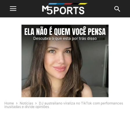
Home
Notícias
DJ australiano viraliza no TikTok com performances
inusitadas e divide opiniões