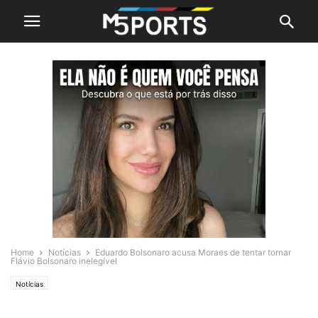
Home
Notícias
Eduardo Bolsonaro acusa Moraes de tentar tornar
Flávio Bolsonaro inelegível
Notícias