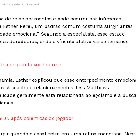
ialista. (Foto: Instagram)
ino de relacionamentos e pode ocorrer por inúmeros
lga Esther Perel, um padrão comum costuma surgir antes
dade emocional”. Segundo a especialista, esse estado
es duradouras, onde o vínculo afetivo vai se tornando
balha enquanto você dorme
IT
mamia, Esther explicou que esse entorpecimento emocion
do sobre
ros. A coach de relacionamentos Jess Matthews
M5PORTS
Artificial
elidade geralmente está relacionada ao egoísmo e à busc
onais.
Sobre Nós
Anuncie
ni Jr. após polêmicas do jogador
Contato
Transparência Editorial
surgir quando o casal entra em uma rotina monótona. Ness