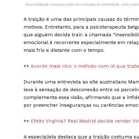
Insensibilidade emocional pode ser o estopim da infidelidade, indica espec
A traição é uma das principais causas do térm
motivos. Entretanto, para a psicoterapeuta be
que alguém decida trair: a chamada “insensibili
emocional é recorrente especialmente em relaçõ
mais frio e distante com o tempo.
++
Acorde mais rico: o método com IA que tra
iCHA
Durante uma entrevista ao site australiano Ma
Aprenda tu
leva à sensação de desconexão entre os parcei
Inteligência 
complementa essa visão, afirmando que a infid
por preencher inseguranças ou carências emoci
++
Efeito Virginia? Real Madrid decide vender Vi
A especialista destaca que a traição costuma 