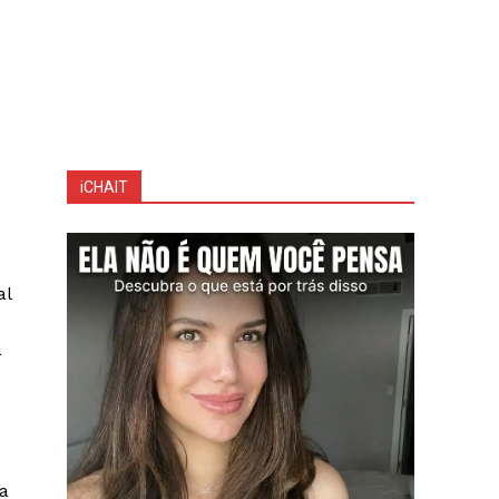
iCHAIT
al
a
a