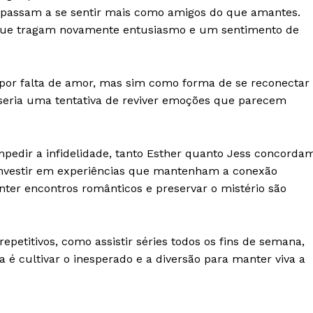
os passam a se sentir mais como amigos do que amantes.
Termos de Serviços
 que tragam novamente entusiasmo e um sentimento de
RSS
Política de Privacidade e Cookies
 por falta de amor, mas sim como forma de se reconectar
AIS
o, seria uma tentativa de reviver emoções que parecem
edir a infidelidade, tanto Esther quanto Jess concorda
o investir em experiências que mantenham a conexão
nter encontros românticos e preservar o mistério são
petitivos, como assistir séries todos os fins de semana,
a é cultivar o inesperado e a diversão para manter viva a