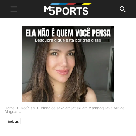
Home
Notícias
Vídeo de sexo em jet ski em Maragogi leva MP de
Alagoas...
Notícias