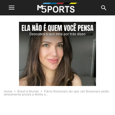
Home
Brasil e Mundo
Flávio Bolsonaro diz que Jair Bolsonaro pediu
diretamente anistia a Motta e...