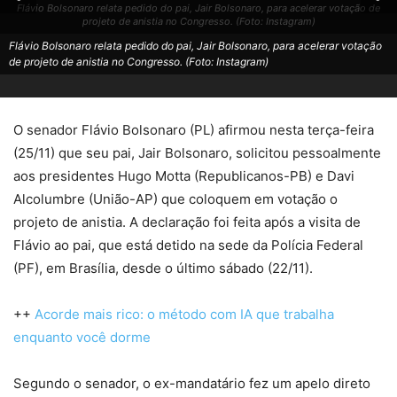
Flávio Bolsonaro relata pedido do pai, Jair Bolsonaro, para acelerar votação de
projeto de anistia no Congresso. (Foto: Instagram)
Flávio Bolsonaro relata pedido do pai, Jair Bolsonaro, para acelerar votação
de projeto de anistia no Congresso. (Foto: Instagram)
O senador Flávio Bolsonaro (PL) afirmou nesta terça-feira
(25/11) que seu pai, Jair Bolsonaro, solicitou pessoalmente
aos presidentes Hugo Motta (Republicanos-PB) e Davi
Alcolumbre (União-AP) que coloquem em votação o
projeto de anistia. A declaração foi feita após a visita de
Flávio ao pai, que está detido na sede da Polícia Federal
(PF), em Brasília, desde o último sábado (22/11).
++
Acorde mais rico: o método com IA que trabalha
enquanto você dorme
Segundo o senador, o ex-mandatário fez um apelo direto