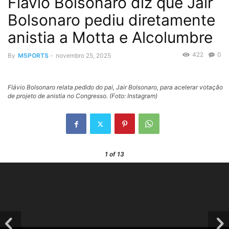
Flávio Bolsonaro diz que Jair
Bolsonaro pediu diretamente
anistia a Motta e Alcolumbre
422
0
By
M5PORTS
-
novembro 25, 2025
Flávio Bolsonaro relata pedido do pai, Jair Bolsonaro, para acelerar votação
de projeto de anistia no Congresso. (Foto: Instagram)
1
of 13