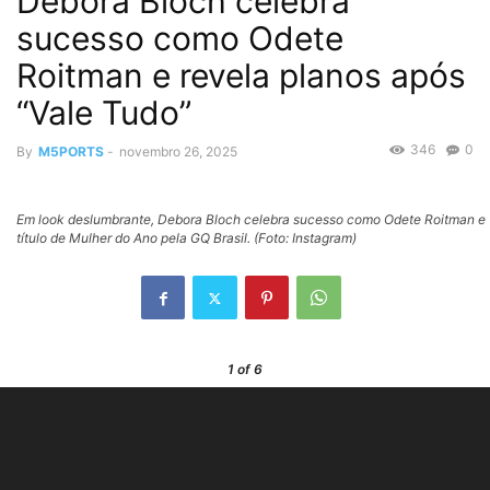
Debora Bloch celebra
sucesso como Odete
Roitman e revela planos após
“Vale Tudo”
346
0
By
M5PORTS
-
novembro 26, 2025
Em look deslumbrante, Debora Bloch celebra sucesso como Odete Roitman e
título de Mulher do Ano pela GQ Brasil. (Foto: Instagram)
1
of 6