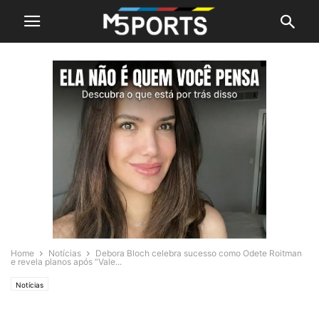
Home
Notícias
Debora Bloch celebra sucesso como Odete Roitman
e revela planos após “Vale...
Notícias