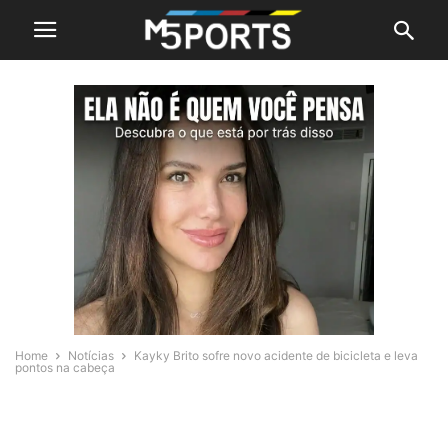
Home
Notícias
Kayky Brito sofre novo acidente de bicicleta e leva
pontos na cabeça