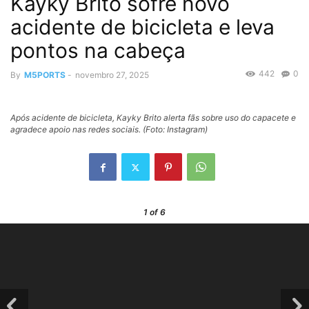
Kayky Brito sofre novo
acidente de bicicleta e leva
pontos na cabeça
442
0
By
M5PORTS
-
novembro 27, 2025
Após acidente de bicicleta, Kayky Brito alerta fãs sobre uso do capacete e
agradece apoio nas redes sociais. (Foto: Instagram)
1
of 6