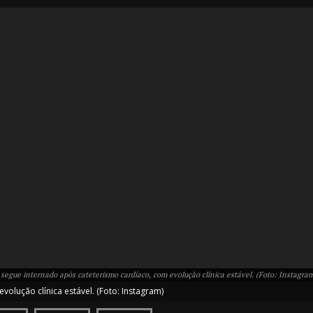
IT
do sobre
M5PORTS
Artificial
Sobre Nós
 segue internado após cateterismo cardíaco, com evolução clínica estável. (Foto: Instagra
Anuncie
olução clínica estável. (Foto: Instagram)
Contato