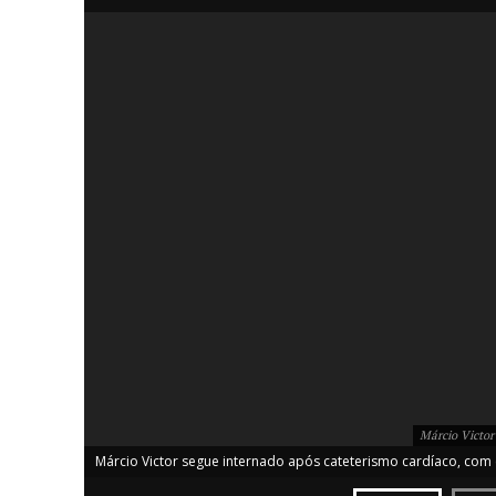
iCHA
Aprenda tu
Inteligência 
Márcio Victor
Márcio Victor segue internado após cateterismo cardíaco, com ev