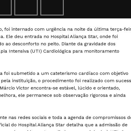
Transparência Editorial
Termos de Serviços
RSS
co, foi internado com urgência na noite da última terça-fei
Política de Privacidade e Cookies
a. Ele deu entrada no Hospital Aliança Star, onde foi
 ao desconforto no peito. Diante da gravidade dos
AIS
apia Intensiva (UTI) Cardiológica para monitoramento
sta foi submetido a um cateterismo cardíaco com objetivo
pela instituição, o procedimento foi realizado com suces
árcio Victor encontra-se estável, lúcido e orientado,
melhora, ele permanece sob observação rigorosa e ainda
ente nas redes sociais e toda a agenda de compromissos d
ficial do Hospital Aliança Star detalha que a admissão de