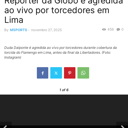
Repórter da Globo é agredida
ao vivo por torcedores em
Lima
456
0
By
M5PORTS
-
novembro 27, 2025
Duda Dalponte é agredida ao vivo por torcedores durante cobertura da
torcida do Flamengo em Lima, antes da final da Libertadores. (Foto:
Instagram)
1
of 6