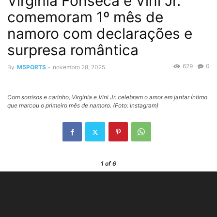
Virginia Fonseca e Vini Jr.
comemoram 1º mês de
namoro com declarações e
surpresa romântica
629
0
By
M5PORTS
-
novembro 28, 2025
Com sorrisos e carinho, Virginia e Vini Jr. celebram o amor em jantar íntimo
que marcou o primeiro mês de namoro. (Foto: Instagram)
1
of 6