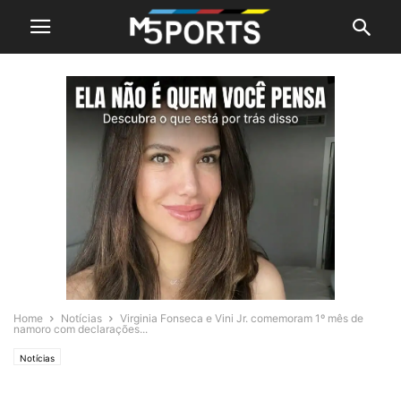
Home
Notícias
Virginia Fonseca e Vini Jr. comemoram 1º mês de
namoro com declarações...
Notícias