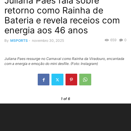
Juliana Paes fala sobre
retorno como Rainha de
Bateria e revela receios com
energia aos 46 anos
659
0
By
M5PORTS
-
novembro 30, 2025
Juliana Paes ressurge no Carnaval como Rainha da Viradouro, encantada
com a energia e emoção do mini desfile. (Foto: Instagram)
1
of 6