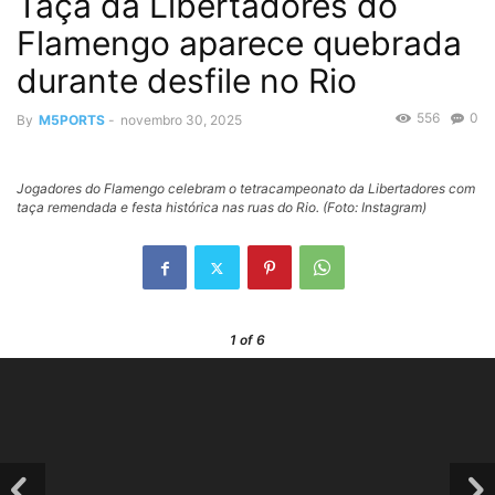
Taça da Libertadores do
Flamengo aparece quebrada
durante desfile no Rio
556
0
By
M5PORTS
-
novembro 30, 2025
Jogadores do Flamengo celebram o tetracampeonato da Libertadores com
taça remendada e festa histórica nas ruas do Rio. (Foto: Instagram)
1
of 6